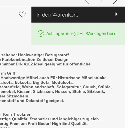
In den Warenkorb
Auf Lager: in 1-3 DHL Werktagen bei dir
r seltener Hochwertiger Bezugsstoff
Farbkombination Zeitloser Design
mmbar DIN 4102 ideal geeignet für öffentliche
 im Griff
e Hochwertige Möbel auch Für Historische Möbelstücke.
lafsofa, Ecksofa, Big Sofa, Modulsofa,
hesterfield, Wohnlandschaft, Sofagarnitur, Couch, Stühle,
möbel, Kissen, Sitzkissen, Hussen, Stühle, Sitzbank,
ere Sitzmöbeln.
nenstoff und Dekostoff geeignet.
- Kein Trockner
tige Qualität, Strapazier und langlebiger zugleich.
rtig Premium Profi Bedarf High End Qualität.