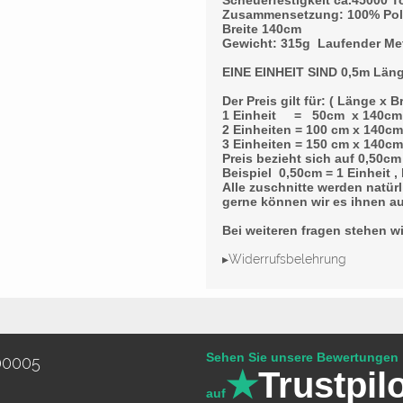
Scheuerfestigkeit ca.45000 T
Zusammensetzung: 100% Pol
Breite 140cm
Gewicht: 315g Laufender Me
EINE EINHEIT SIND 0,5m Län
Der Preis gilt für: ( Länge x Br
1 Einheit = 50cm x 140cm
2 Einheiten = 100 cm x 140cm
3 Einheiten = 150 cm x 140c
Preis bezieht sich auf 0,50c
Beispiel 0,50cm = 1 Einheit , 
Alle zuschnitte werden natürl
gerne können wir es ihnen au
Bei weiteren fragen stehen w
▸Widerrufsbelehrung
Sehen Sie unsere Bewertungen
00005
★
Trustpil
auf