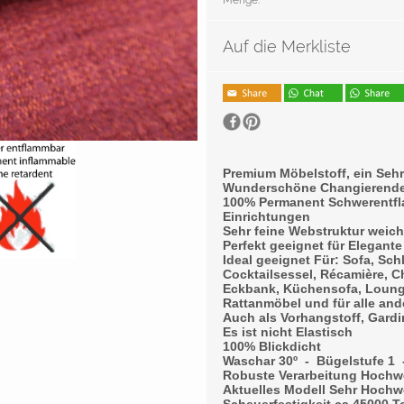
Menge:
Auf die Merkliste
Premium Möbelstoff, ein Seh
Wunderschöne Changierende 
100% Permanent Schwerentfla
Einrichtungen
Sehr feine Webstruktur weich
Perfekt geeignet für Elegant
Ideal geeignet Für: Sofa, Sch
Cocktailsessel, Récamière, C
Eckbank, Küchensofa, Lounge
Rattanmöbel und für alle and
Auch als Vorhangstoff, Gardi
Es ist nicht Elastisch
100% Blickdicht
Waschar 30º - Bügelstufe 1 
Robuste Verarbeitung Hochwer
Aktuelles Modell Sehr Hochwe