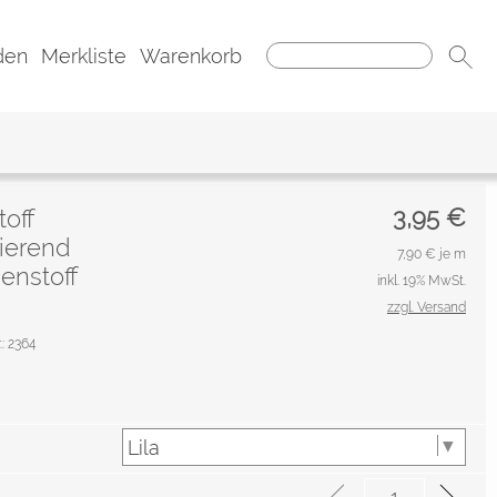
den
Merkliste
Warenkorb
3,95
€
off
gierend
7,90
€ je m
enstoff
inkl. 19% MwSt.
zzgl. Versand
.: 2364