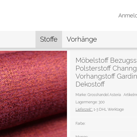
Anmel
Stoffe
Vorhänge
Möbelstoff Bezugsst
Polsterstoff Chann
Vorhangstoff Gardin
Dekostoff
Marke: Grosshandel Asteria
Artikelnr
Lagermenge: 300
Lieferzeit*:
1-3 DHL Werktage
Farbe: